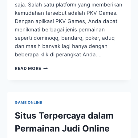
saja. Salah satu platform yang memberikan
kemudahan tersebut adalah PKV Games.
Dengan aplikasi PKV Games, Anda dapat
menikmati berbagai jenis permainan
seperti dominoqq, bandarq, poker, aduq
dan masih banyak lagi hanya dengan
beberapa klik di perangkat Anda….
DOWNLOAD
READ MORE
APLIKASI
PKV
GAMES:
MAIN
DIMANA
GAME ONLINE
SAJA,
KAPAN
Situs Terpercaya dalam
SAJA
Permainan Judi Online