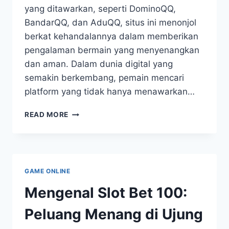
yang ditawarkan, seperti DominoQQ,
BandarQQ, dan AduQQ, situs ini menonjol
berkat kehandalannya dalam memberikan
pengalaman bermain yang menyenangkan
dan aman. Dalam dunia digital yang
semakin berkembang, pemain mencari
platform yang tidak hanya menawarkan…
SITUS
READ MORE
BANDARQQ:
MENJADI
BANDAR
TERBAIK
DI
GAME ONLINE
PERMAINAN
Mengenal Slot Bet 100:
Peluang Menang di Ujung