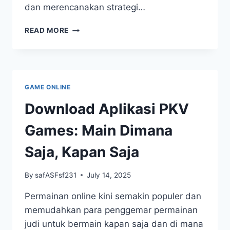
dan merencanakan strategi…
REKAP
READ MORE
PENGELUARAN
TOGEL
SIDNEY:
UNTUK
PARA
GAME ONLINE
PENCINTA
TOGEL
Download Aplikasi PKV
Games: Main Dimana
Saja, Kapan Saja
By
safASFsf231
July 14, 2025
Permainan online kini semakin populer dan
memudahkan para penggemar permainan
judi untuk bermain kapan saja dan di mana