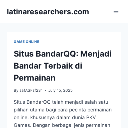
Skip
latinaresearchers.com
to
content
GAME ONLINE
Situs BandarQQ: Menjadi
Bandar Terbaik di
Permainan
By
safASFsf231
July 15, 2025
Situs BandarQQ telah menjadi salah satu
pilihan utama bagi para pecinta permainan
online, khususnya dalam dunia PKV
Games. Dengan berbagai jenis permainan