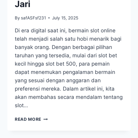
Jari
By
safASFsf231
July 15, 2025
Di era digital saat ini, bermain slot online
telah menjadi salah satu hobi menarik bagi
banyak orang. Dengan berbagai pilihan
taruhan yang tersedia, mulai dari slot bet
kecil hingga slot bet 500, para pemain
dapat menemukan pengalaman bermain
yang sesuai dengan anggaran dan
preferensi mereka. Dalam artikel ini, kita
akan membahas secara mendalam tentang
slot…
MENGENAL
READ MORE
SLOT
BET
100: