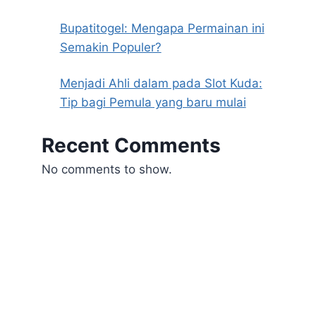
Bupatitogel: Mengapa Permainan ini
Semakin Populer?
Menjadi Ahli dalam pada Slot Kuda:
Tip bagi Pemula yang baru mulai
Recent Comments
No comments to show.