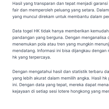
Hasil yang transparan dan tepat menjadi garans
fair dan memperoleh peluang yang setara. Dalam
yang muncul direkam untuk membantu dalam pen
Data togel HK tidak hanya memberikan kemudah
pandangan yang berguna. Dengan menganalisa d
menemukan pola atau tren yang mungkin menunj
mendatang. Informasi ini bisa dijangkau dengan
hk yang terpercaya.
Dengan mengatahui hasil dan statistik terbaru da
yang lebih akurat dalam memilih angka. Hasil hk 
ini. Dengan data yang tepat, mereka dapat m
kejayaan di setiap sesi lotere hongkong yang mer