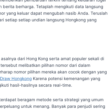
an berita berharga. Tetaplah mengikuti data langsung
mor yang keluar dapat mengubah nasib Anda. Teruslah
ari setiap setiap undian langsung Hongkong yang
salnya dari Hong Kong serta amat populer sekali di
tersebut melibatkan pilihan nomor dari dalam
erharap nomor pilihan mereka akan cocok dengan yang
 Draw Hongkong
Karena potensi kemenangan yang
uti hasil-hasilnya secara real-time.
 terdapat beragam metode serta strategi yang umum
erpeluang untuk menang. Banyak para penjudi sering