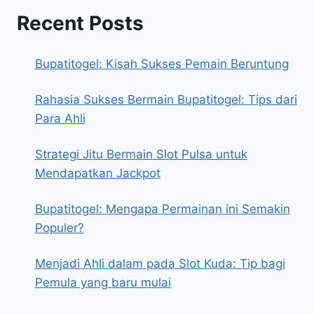
Recent Posts
Bupatitogel: Kisah Sukses Pemain Beruntung
Rahasia Sukses Bermain Bupatitogel: Tips dari
Para Ahli
Strategi Jitu Bermain Slot Pulsa untuk
Mendapatkan Jackpot
Bupatitogel: Mengapa Permainan ini Semakin
Populer?
Menjadi Ahli dalam pada Slot Kuda: Tip bagi
Pemula yang baru mulai