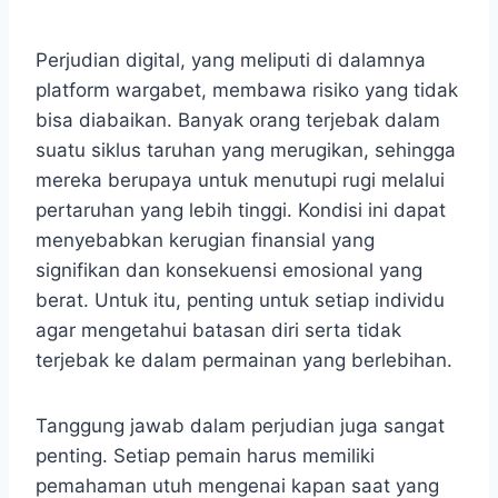
Perjudian digital, yang meliputi di dalamnya
platform wargabet, membawa risiko yang tidak
bisa diabaikan. Banyak orang terjebak dalam
suatu siklus taruhan yang merugikan, sehingga
mereka berupaya untuk menutupi rugi melalui
pertaruhan yang lebih tinggi. Kondisi ini dapat
menyebabkan kerugian finansial yang
signifikan dan konsekuensi emosional yang
berat. Untuk itu, penting untuk setiap individu
agar mengetahui batasan diri serta tidak
terjebak ke dalam permainan yang berlebihan.
Tanggung jawab dalam perjudian juga sangat
penting. Setiap pemain harus memiliki
pemahaman utuh mengenai kapan saat yang