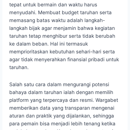
tepat untuk bermain dan waktu harus
menyudahi. Membuat budget taruhan serta
memasang batas waktu adalah langkah-
langkah bijak agar menjamin bahwa kegiatan
taruhan tetap menghibur serta tidak berubah
ke dalam beban. Hal ini termasuk
memprioritaskan kebutuhan sehari-hari serta
agar tidak menyerahkan finansial pribadi untuk
taruhan.
Salah satu cara dalam mengurangi potensi
bahaya dalam taruhan ialah dengan memilih
platform yang terpercaya dan resmi. Wargabet
memberikan data yang transparan mengenai
aturan dan praktik yang dijalankan, sehingga
para pemain bisa menjadi lebih tenang ketika