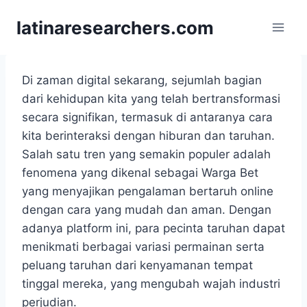
Skip
latinaresearchers.com
to
content
Di zaman digital sekarang, sejumlah bagian
dari kehidupan kita yang telah bertransformasi
secara signifikan, termasuk di antaranya cara
kita berinteraksi dengan hiburan dan taruhan.
Salah satu tren yang semakin populer adalah
fenomena yang dikenal sebagai Warga Bet
yang menyajikan pengalaman bertaruh online
dengan cara yang mudah dan aman. Dengan
adanya platform ini, para pecinta taruhan dapat
menikmati berbagai variasi permainan serta
peluang taruhan dari kenyamanan tempat
tinggal mereka, yang mengubah wajah industri
perjudian.