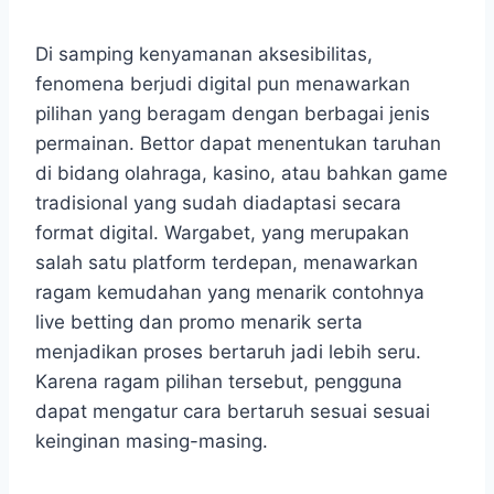
Di samping kenyamanan aksesibilitas,
fenomena berjudi digital pun menawarkan
pilihan yang beragam dengan berbagai jenis
permainan. Bettor dapat menentukan taruhan
di bidang olahraga, kasino, atau bahkan game
tradisional yang sudah diadaptasi secara
format digital. Wargabet, yang merupakan
salah satu platform terdepan, menawarkan
ragam kemudahan yang menarik contohnya
live betting dan promo menarik serta
menjadikan proses bertaruh jadi lebih seru.
Karena ragam pilihan tersebut, pengguna
dapat mengatur cara bertaruh sesuai sesuai
keinginan masing-masing.