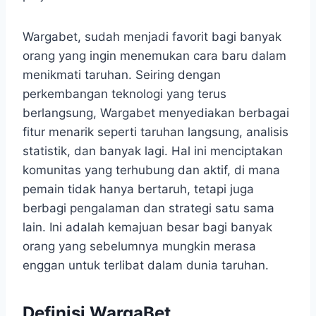
Wargabet, sudah menjadi favorit bagi banyak
orang yang ingin menemukan cara baru dalam
menikmati taruhan. Seiring dengan
perkembangan teknologi yang terus
berlangsung, Wargabet menyediakan berbagai
fitur menarik seperti taruhan langsung, analisis
statistik, dan banyak lagi. Hal ini menciptakan
komunitas yang terhubung dan aktif, di mana
pemain tidak hanya bertaruh, tetapi juga
berbagi pengalaman dan strategi satu sama
lain. Ini adalah kemajuan besar bagi banyak
orang yang sebelumnya mungkin merasa
enggan untuk terlibat dalam dunia taruhan.
Definisi WargaBet