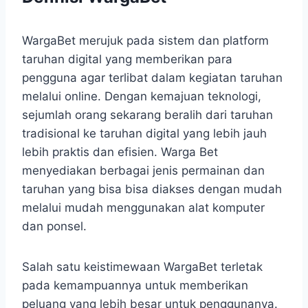
WargaBet merujuk pada sistem dan platform
taruhan digital yang memberikan para
pengguna agar terlibat dalam kegiatan taruhan
melalui online. Dengan kemajuan teknologi,
sejumlah orang sekarang beralih dari taruhan
tradisional ke taruhan digital yang lebih jauh
lebih praktis dan efisien. Warga Bet
menyediakan berbagai jenis permainan dan
taruhan yang bisa bisa diakses dengan mudah
melalui mudah menggunakan alat komputer
dan ponsel.
Salah satu keistimewaan WargaBet terletak
pada kemampuannya untuk memberikan
peluang yang lebih besar untuk penggunanya.