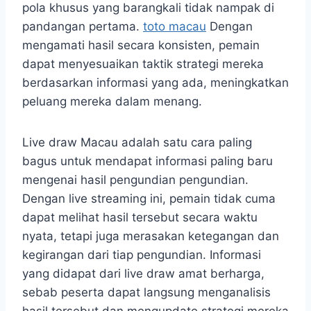
pola khusus yang barangkali tidak nampak di
pandangan pertama.
toto macau
Dengan
mengamati hasil secara konsisten, pemain
dapat menyesuaikan taktik strategi mereka
berdasarkan informasi yang ada, meningkatkan
peluang mereka dalam menang.
Live draw Macau adalah satu cara paling
bagus untuk mendapat informasi paling baru
mengenai hasil pengundian pengundian.
Dengan live streaming ini, pemain tidak cuma
dapat melihat hasil tersebut secara waktu
nyata, tetapi juga merasakan ketegangan dan
kegirangan dari tiap pengundian. Informasi
yang didapat dari live draw amat berharga,
sebab peserta dapat langsung menganalisis
hasil tersebut dan mengupdate strategi mereka