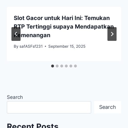
Slot Gacor untuk Hari Ini: Temukan
RTP Tertinggi supaya Mendapatkan
Kemenangan
By
safASFsf231
September 15, 2025
Search
Search
Recent Posts