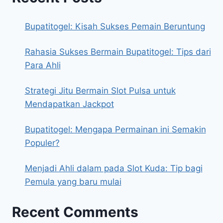
Bupatitogel: Kisah Sukses Pemain Beruntung
Rahasia Sukses Bermain Bupatitogel: Tips dari
Para Ahli
Strategi Jitu Bermain Slot Pulsa untuk
Mendapatkan Jackpot
Bupatitogel: Mengapa Permainan ini Semakin
Populer?
Menjadi Ahli dalam pada Slot Kuda: Tip bagi
Pemula yang baru mulai
Recent Comments