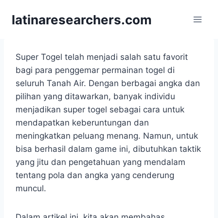
Skip
latinaresearchers.com
to
content
Super Togel telah menjadi salah satu favorit
bagi para penggemar permainan togel di
seluruh Tanah Air. Dengan berbagai angka dan
pilihan yang ditawarkan, banyak individu
menjadikan super togel sebagai cara untuk
mendapatkan keberuntungan dan
meningkatkan peluang menang. Namun, untuk
bisa berhasil dalam game ini, dibutuhkan taktik
yang jitu dan pengetahuan yang mendalam
tentang pola dan angka yang cenderung
muncul.
Dalam artikel ini, kita akan membahas