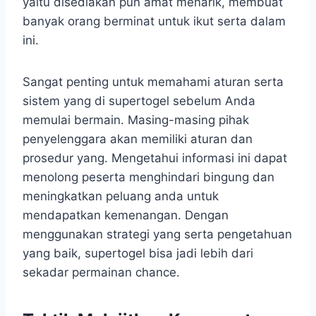
yaitu disediakan pun amat menarik, membuat
banyak orang berminat untuk ikut serta dalam
ini.
Sangat penting untuk memahami aturan serta
sistem yang di supertogel sebelum Anda
memulai bermain. Masing-masing pihak
penyelenggara akan memiliki aturan dan
prosedur yang. Mengetahui informasi ini dapat
menolong peserta menghindari bingung dan
meningkatkan peluang anda untuk
mendapatkan kemenangan. Dengan
menggunakan strategi yang serta pengetahuan
yang baik, supertogel bisa jadi lebih dari
sekadar permainan chance.