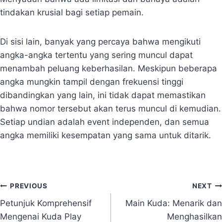
tindakan krusial bagi setiap pemain.
Di sisi lain, banyak yang percaya bahwa mengikuti
angka-angka tertentu yang sering muncul dapat
menambah peluang keberhasilan. Meskipun beberapa
angka mungkin tampil dengan frekuensi tinggi
dibandingkan yang lain, ini tidak dapat memastikan
bahwa nomor tersebut akan terus muncul di kemudian.
Setiap undian adalah event independen, dan semua
angka memiliki kesempatan yang sama untuk ditarik.
Post
PREVIOUS
NEXT
Petunjuk Komprehensif
Main Kuda: Menarik dan
navigation
Mengenai Kuda Play
Menghasilkan