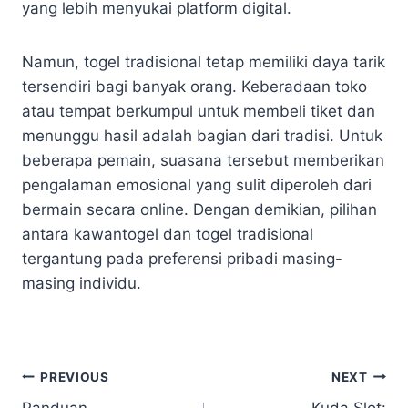
yang lebih menyukai platform digital.
Namun, togel tradisional tetap memiliki daya tarik
tersendiri bagi banyak orang. Keberadaan toko
atau tempat berkumpul untuk membeli tiket dan
menunggu hasil adalah bagian dari tradisi. Untuk
beberapa pemain, suasana tersebut memberikan
pengalaman emosional yang sulit diperoleh dari
bermain secara online. Dengan demikian, pilihan
antara kawantogel dan togel tradisional
tergantung pada preferensi pribadi masing-
masing individu.
Post
PREVIOUS
NEXT