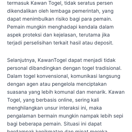
termasuk Kawan Togel, tidak seratus persen
dikendalikan oleh lembaga pemerintah, yang
dapat menimbulkan risiko bagi para pemain.
Pemain mungkin menghadapi kendala dalam
aspek proteksi dan kejelasan, terutama jika
terjadi perselisihan terkait hasil atau deposit.
Selanjutnya, KawanTogel dapat menjadi tidak
personal dibandingkan dengan togel tradisional.
Dalam togel konvensional, komunikasi langsung
dengan agen atau pengelola menciptakan
suasana yang lebih komunal dan menarik. Kawan
Togel, yang berbasis online, sering kali
menghilangkan unsur interaksi ini, maka
pengalaman bermain mungkin nampak lebih sepi
bagi beberapa pemain. Situasi ini dapat
berdampak kenikmatan dan minat mereka.