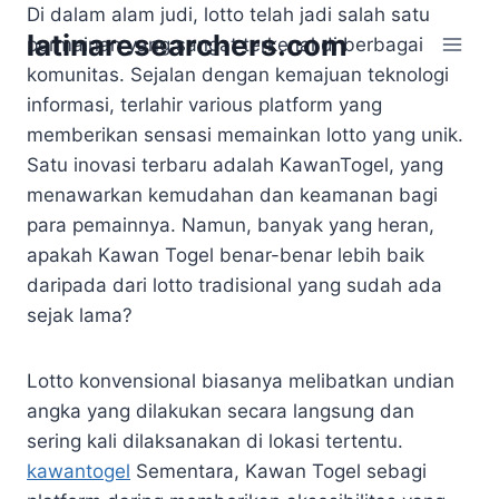
Skip
Di dalam alam judi, lotto telah jadi salah satu
latinaresearchers.com
to
permainan yang sangat terkenal di berbagai
content
komunitas. Sejalan dengan kemajuan teknologi
informasi, terlahir various platform yang
memberikan sensasi memainkan lotto yang unik.
Satu inovasi terbaru adalah KawanTogel, yang
menawarkan kemudahan dan keamanan bagi
para pemainnya. Namun, banyak yang heran,
apakah Kawan Togel benar-benar lebih baik
daripada dari lotto tradisional yang sudah ada
sejak lama?
Lotto konvensional biasanya melibatkan undian
angka yang dilakukan secara langsung dan
sering kali dilaksanakan di lokasi tertentu.
kawantogel
Sementara, Kawan Togel sebagi