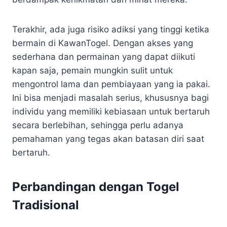
Terakhir, ada juga risiko adiksi yang tinggi ketika
bermain di KawanTogel. Dengan akses yang
sederhana dan permainan yang dapat diikuti
kapan saja, pemain mungkin sulit untuk
mengontrol lama dan pembiayaan yang ia pakai.
Ini bisa menjadi masalah serius, khususnya bagi
individu yang memiliki kebiasaan untuk bertaruh
secara berlebihan, sehingga perlu adanya
pemahaman yang tegas akan batasan diri saat
bertaruh.
Perbandingan dengan Togel
Tradisional