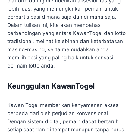
platform daring memberikan aksesibilitas yang
lebih luas, yang memungkinkan pemain untuk
berpartisipasi dimana saja dan di mana saja.
Dalam tulisan ini, kita akan membahas
perbandingan yang antara KawanTogel dan lotto
tradisional, melihat kelebihan dan keterbatasan
masing-masing, serta memudahkan anda
memilih opsi yang paling baik untuk sensasi
bermain lotto anda.
Keunggulan KawanTogel
Kawan Togel memberikan kenyamanan akses
berbeda dari oleh perjudian konvensional.
Dengan sistem digital, pemain dapat bertaruh
setiap saat dan di tempat manapun tanpa harus