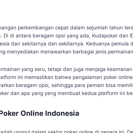
bangan perkembangan cepat dalam sejumlah tahun tera
Di di antara beragam opsi yang ada, Kudapoker dan ID
nesia dan sekitarnya dan sekitarnya. Keduanya pemul
ang menyediakan menawarkan berbagai jenis permainan
mainan yang seru, tetapi dan juga menjaga keamanan
tform ini memastikan bahwa pengalaman poker online me
arkan beragam opsi, sehingga para pemain bisa memilih
ker dan apa yang yang membuat kedua platform ini begi
oker Online Indonesia
ah unggul dalam sektor poker online di negara ini. Den