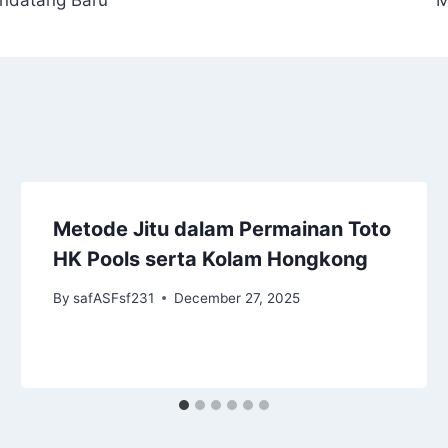
endatang Baru
M
Metode Jitu dalam Permainan Toto
HK Pools serta Kolam Hongkong
By
safASFsf231
December 27, 2025