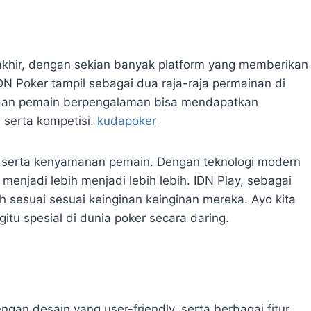
khir, dengan sekian banyak platform yang memberikan
N Poker tampil sebagai dua raja-raja permainan di
a dan pemain berpengalaman bisa mendapatkan
 serta kompetisi.
kudapoker
 serta kenyamanan pemain. Dengan teknologi modern
njadi lebih menjadi lebih lebih. IDN Play, sebagai
 sesuai sesuai keinginan keinginan mereka. Ayo kita
tu spesial di dunia poker secara daring.
gan desain yang user-friendly, serta berbagai fitur