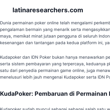
Skip
latinaresearchers.com
to
content
Dunia permainan poker online telah mengalami perkem
pengalaman bermain yang menarik serta mengasyikkan. 
maya, memikat minat jutaan pengguna di seluruh Indo
kesenangan dan tantangan pada kedua platform ini, y
Kudapoker dan IDN Poker bukan hanya menawarkan per
serta sistem pembayaran yang terpercaya, keduanya pla
satu dari penyedia permainan game online, juga menaw
menelusuri lebih jauh mengenai Kudapoker serta IDN Po
KudaPoker: Pembaruan di Permainan P
Kudapoker sudah muncul sebagai sebagai salah satu wad