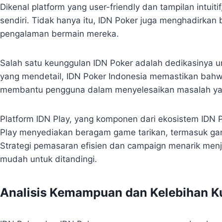
Dikenal platform yang user-friendly dan tampilan intu
sendiri. Tidak hanya itu, IDN Poker juga menghadirka
pengalaman bermain mereka.
Salah satu keunggulan IDN Poker adalah dedikasiny
yang mendetail, IDN Poker Indonesia memastikan bahwa 
membantu pengguna dalam menyelesaikan masalah yang bi
Platform IDN Play, yang komponen dari ekosistem IDN
Play menyediakan beragam game tarikan, termasuk gam
Strategi pemasaran efisien dan campaign menarik menja
mudah untuk ditandingi.
Analisis Kemampuan dan Kelebihan K