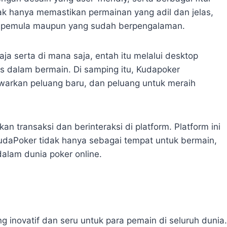
k hanya memastikan permainan yang adil dan jelas,
uk pemula maupun yang sudah berpengalaman.
 serta di mana saja, entah itu melalui desktop
tas dalam bermain. Di samping itu, Kudapoker
arkan peluang baru, dan peluang untuk meraih
transaksi dan berinteraksi di platform. Platform ini
udaPoker tidak hanya sebagai tempat untuk bermain,
alam dunia poker online.
inovatif dan seru untuk para pemain di seluruh dunia.