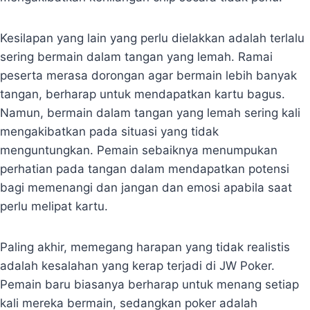
Kesilapan yang lain yang perlu dielakkan adalah terlalu
sering bermain dalam tangan yang lemah. Ramai
peserta merasa dorongan agar bermain lebih banyak
tangan, berharap untuk mendapatkan kartu bagus.
Namun, bermain dalam tangan yang lemah sering kali
mengakibatkan pada situasi yang tidak
menguntungkan. Pemain sebaiknya menumpukan
perhatian pada tangan dalam mendapatkan potensi
bagi memenangi dan jangan dan emosi apabila saat
perlu melipat kartu.
Paling akhir, memegang harapan yang tidak realistis
adalah kesalahan yang kerap terjadi di JW Poker.
Pemain baru biasanya berharap untuk menang setiap
kali mereka bermain, sedangkan poker adalah