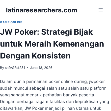
Skip
latinaresearchers.com
to
content
GAME ONLINE
JW Poker: Strategi Bijak
untuk Meraih Kemenangan
Dengan Konsisten
By
safASFsf231
June 18, 2026
Dalam dunia permainan poker online daring, jwpoker
sudah muncul sebagai salah satu salah satu platform
yang sangat menarik perhatian banyak peserta.
Dengan berbagai ragam fasilitas dan kepraktisan yang
ditawarkan, JW Poker menjadi pilihan utama untuk