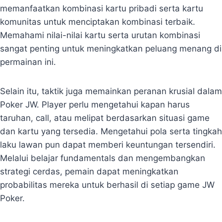
memanfaatkan kombinasi kartu pribadi serta kartu
komunitas untuk menciptakan kombinasi terbaik.
Memahami nilai-nilai kartu serta urutan kombinasi
sangat penting untuk meningkatkan peluang menang di
permainan ini.
Selain itu, taktik juga memainkan peranan krusial dalam
Poker JW. Player perlu mengetahui kapan harus
taruhan, call, atau melipat berdasarkan situasi game
dan kartu yang tersedia. Mengetahui pola serta tingkah
laku lawan pun dapat memberi keuntungan tersendiri.
Melalui belajar fundamentals dan mengembangkan
strategi cerdas, pemain dapat meningkatkan
probabilitas mereka untuk berhasil di setiap game JW
Poker.