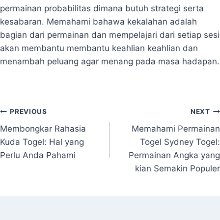
permainan probabilitas dimana butuh strategi serta
kesabaran. Memahami bahawa kekalahan adalah
bagian dari permainan dan mempelajari dari setiap sesi
akan membantu membantu keahlian keahlian dan
menambah peluang agar menang pada masa hadapan.
Post
PREVIOUS
NEXT
Membongkar Rahasia
Memahami Permainan
navigation
Kuda Togel: Hal yang
Togel Sydney Togel:
Perlu Anda Pahami
Permainan Angka yang
kian Semakin Populer