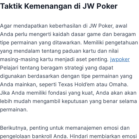
Taktik Kemenangan di JW Poker
Agar mendapatkan keberhasilan di JW Poker, awal
Anda perlu mengerti kaidah dasar game dan beragam
tipe permainan yang ditawarkan. Memiliki pengetahuan
yang mendalam tentang paduan kartu dan nilai
masing-masing kartu menjadi aset penting.
jwpoker
Pelajari tentang beragam strategi yang dapat
digunakan berdasarkan dengan tipe permainan yang
Anda mainkan, seperti Texas Hold’em atau Omaha.
Jika Anda memiliki fondasi yang kuat, Anda akan akan
lebih mudah mengambil keputusan yang benar selama
permainan.
Berikutnya, penting untuk memanajemen emosi dan
pengelolaan bankroll Anda. Hindari membiarkan emosi