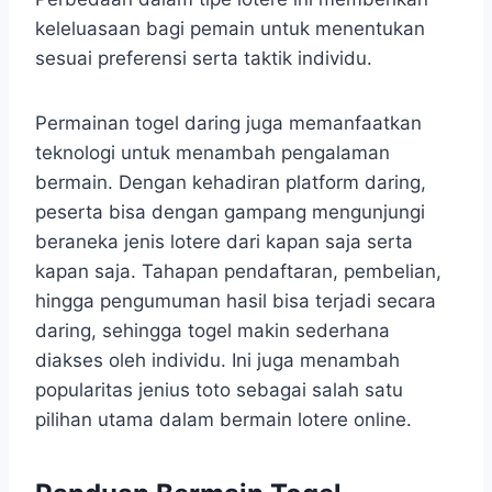
keleluasaan bagi pemain untuk menentukan
sesuai preferensi serta taktik individu.
Permainan togel daring juga memanfaatkan
teknologi untuk menambah pengalaman
bermain. Dengan kehadiran platform daring,
peserta bisa dengan gampang mengunjungi
beraneka jenis lotere dari kapan saja serta
kapan saja. Tahapan pendaftaran, pembelian,
hingga pengumuman hasil bisa terjadi secara
daring, sehingga togel makin sederhana
diakses oleh individu. Ini juga menambah
popularitas jenius toto sebagai salah satu
pilihan utama dalam bermain lotere online.