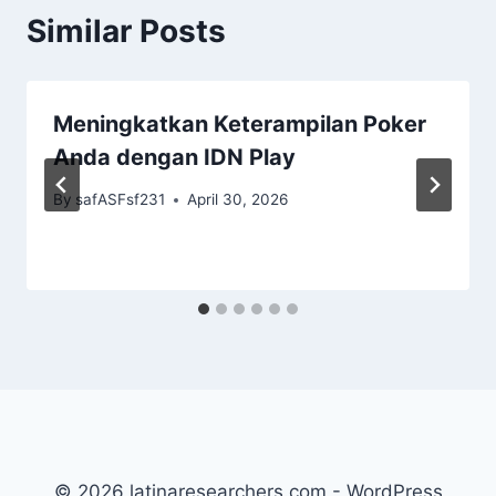
Similar Posts
Meningkatkan Keterampilan Poker
Anda dengan IDN Play
By
safASFsf231
April 30, 2026
© 2026 latinaresearchers.com - WordPress