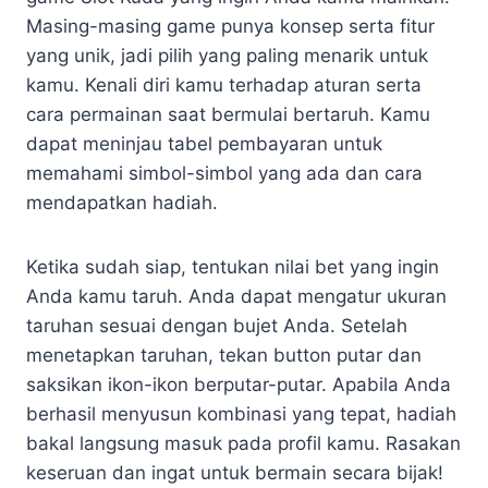
Masing-masing game punya konsep serta fitur
yang unik, jadi pilih yang paling menarik untuk
kamu. Kenali diri kamu terhadap aturan serta
cara permainan saat bermulai bertaruh. Kamu
dapat meninjau tabel pembayaran untuk
memahami simbol-simbol yang ada dan cara
mendapatkan hadiah.
Ketika sudah siap, tentukan nilai bet yang ingin
Anda kamu taruh. Anda dapat mengatur ukuran
taruhan sesuai dengan bujet Anda. Setelah
menetapkan taruhan, tekan button putar dan
saksikan ikon-ikon berputar-putar. Apabila Anda
berhasil menyusun kombinasi yang tepat, hadiah
bakal langsung masuk pada profil kamu. Rasakan
keseruan dan ingat untuk bermain secara bijak!