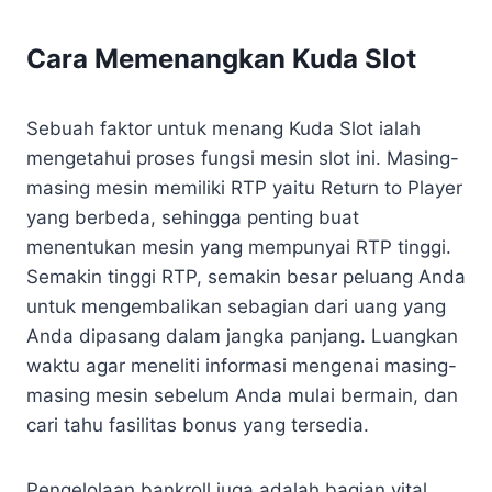
Cara Memenangkan Kuda Slot
Sebuah faktor untuk menang Kuda Slot ialah
mengetahui proses fungsi mesin slot ini. Masing-
masing mesin memiliki RTP yaitu Return to Player
yang berbeda, sehingga penting buat
menentukan mesin yang mempunyai RTP tinggi.
Semakin tinggi RTP, semakin besar peluang Anda
untuk mengembalikan sebagian dari uang yang
Anda dipasang dalam jangka panjang. Luangkan
waktu agar meneliti informasi mengenai masing-
masing mesin sebelum Anda mulai bermain, dan
cari tahu fasilitas bonus yang tersedia.
Pengelolaan bankroll juga adalah bagian vital