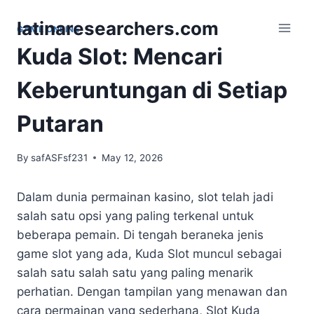
Skip
latinaresearchers.com
to
GAME ONLINE
content
Kuda Slot: Mencari
Keberuntungan di Setiap
Putaran
By
safASFsf231
May 12, 2026
Dalam dunia permainan kasino, slot telah jadi
salah satu opsi yang paling terkenal untuk
beberapa pemain. Di tengah beraneka jenis
game slot yang ada, Kuda Slot muncul sebagai
salah satu salah satu yang paling menarik
perhatian. Dengan tampilan yang menawan dan
cara permainan yang sederhana, Slot Kuda