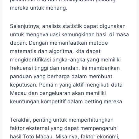
mereka untuk menang.
Selanjutnya, analisis statistik dapat digunakan
untuk mengevaluasi kemungkinan hasil di masa
depan. Dengan memanfaatkan metode
matematis dan algoritma, kita dapat
mengidentifikasi angka-angka yang memiliki
frekuensi tinggi dan rendah. Ini memberikan
panduan yang berharga dalam membuat
keputusan. Pemain yang aktif mengikuti data
Macau dan pengeluaran akan memiliki
keuntungan kompetitif dalam betting mereka.
Terakhir, penting untuk memperhitungkan
faktor eksternal yang dapat mempengaruhi
hasil Toto Macau. Misalnya, faktor ekonomi,