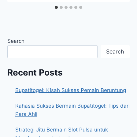
Search
Search
Recent Posts
Bupatitogel: Kisah Sukses Pemain Beruntung
Rahasia Sukses Bermain Bupatitogel: Tips dari
Para Ahli
Strategi Jitu Bermain Slot Pulsa untuk