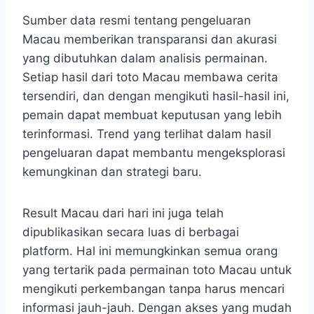
Sumber data resmi tentang pengeluaran
Macau memberikan transparansi dan akurasi
yang dibutuhkan dalam analisis permainan.
Setiap hasil dari toto Macau membawa cerita
tersendiri, dan dengan mengikuti hasil-hasil ini,
pemain dapat membuat keputusan yang lebih
terinformasi. Trend yang terlihat dalam hasil
pengeluaran dapat membantu mengeksplorasi
kemungkinan dan strategi baru.
Result Macau dari hari ini juga telah
dipublikasikan secara luas di berbagai
platform. Hal ini memungkinkan semua orang
yang tertarik pada permainan toto Macau untuk
mengikuti perkembangan tanpa harus mencari
informasi jauh-jauh. Dengan akses yang mudah