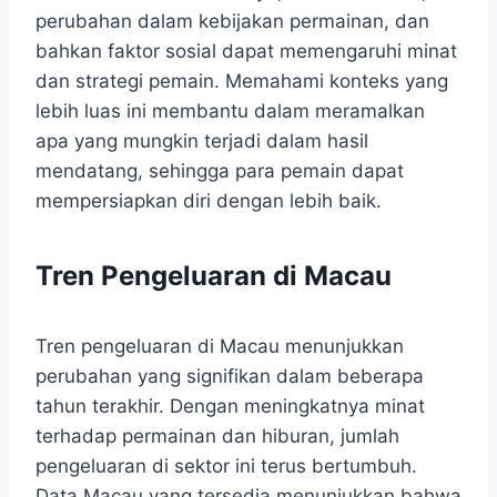
perubahan dalam kebijakan permainan, dan
bahkan faktor sosial dapat memengaruhi minat
dan strategi pemain. Memahami konteks yang
lebih luas ini membantu dalam meramalkan
apa yang mungkin terjadi dalam hasil
mendatang, sehingga para pemain dapat
mempersiapkan diri dengan lebih baik.
Tren Pengeluaran di Macau
Tren pengeluaran di Macau menunjukkan
perubahan yang signifikan dalam beberapa
tahun terakhir. Dengan meningkatnya minat
terhadap permainan dan hiburan, jumlah
pengeluaran di sektor ini terus bertumbuh.
Data Macau yang tersedia menunjukkan bahwa