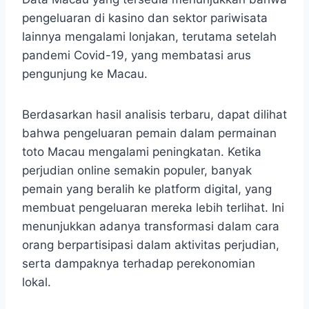
pengeluaran di kasino dan sektor pariwisata
lainnya mengalami lonjakan, terutama setelah
pandemi Covid-19, yang membatasi arus
pengunjung ke Macau.
Berdasarkan hasil analisis terbaru, dapat dilihat
bahwa pengeluaran pemain dalam permainan
toto Macau mengalami peningkatan. Ketika
perjudian online semakin populer, banyak
pemain yang beralih ke platform digital, yang
membuat pengeluaran mereka lebih terlihat. Ini
menunjukkan adanya transformasi dalam cara
orang berpartisipasi dalam aktivitas perjudian,
serta dampaknya terhadap perekonomian
lokal.