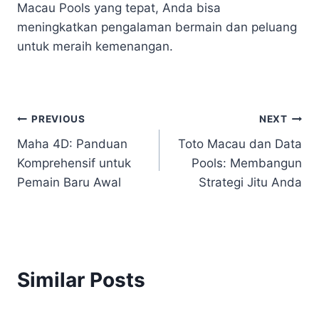
Macau Pools yang tepat, Anda bisa
meningkatkan pengalaman bermain dan peluang
untuk meraih kemenangan.
Post
PREVIOUS
NEXT
Maha 4D: Panduan
Toto Macau dan Data
navigation
Komprehensif untuk
Pools: Membangun
Pemain Baru Awal
Strategi Jitu Anda
Similar Posts