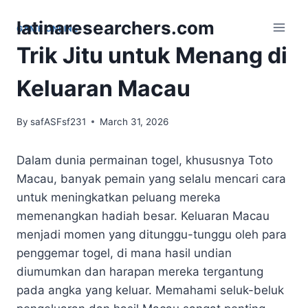
Skip
latinaresearchers.com
to
GAME ONLINE
content
Trik Jitu untuk Menang di
Keluaran Macau
By
safASFsf231
March 31, 2026
Dalam dunia permainan togel, khususnya Toto
Macau, banyak pemain yang selalu mencari cara
untuk meningkatkan peluang mereka
memenangkan hadiah besar. Keluaran Macau
menjadi momen yang ditunggu-tunggu oleh para
penggemar togel, di mana hasil undian
diumumkan dan harapan mereka tergantung
pada angka yang keluar. Memahami seluk-beluk