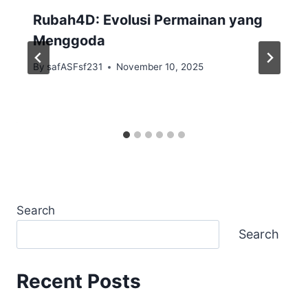
Rubah4D: Evolusi Permainan yang
Menggoda
By
safASFsf231
November 10, 2025
Search
Search
Recent Posts