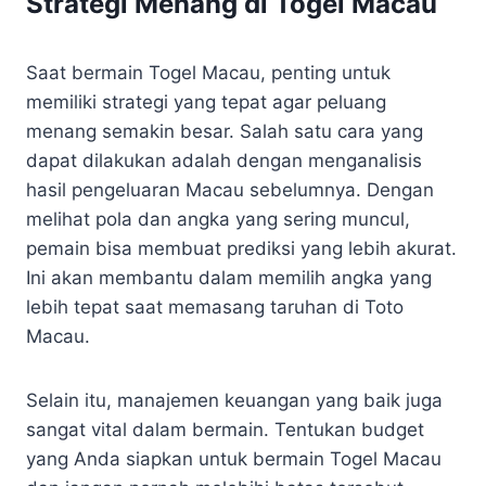
Strategi Menang di Togel Macau
Saat bermain Togel Macau, penting untuk
memiliki strategi yang tepat agar peluang
menang semakin besar. Salah satu cara yang
dapat dilakukan adalah dengan menganalisis
hasil pengeluaran Macau sebelumnya. Dengan
melihat pola dan angka yang sering muncul,
pemain bisa membuat prediksi yang lebih akurat.
Ini akan membantu dalam memilih angka yang
lebih tepat saat memasang taruhan di Toto
Macau.
Selain itu, manajemen keuangan yang baik juga
sangat vital dalam bermain. Tentukan budget
yang Anda siapkan untuk bermain Togel Macau