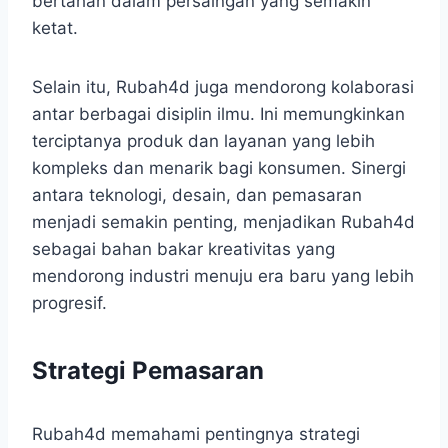
bertahan dalam persaingan yang semakin
ketat.
Selain itu, Rubah4d juga mendorong kolaborasi
antar berbagai disiplin ilmu. Ini memungkinkan
terciptanya produk dan layanan yang lebih
kompleks dan menarik bagi konsumen. Sinergi
antara teknologi, desain, dan pemasaran
menjadi semakin penting, menjadikan Rubah4d
sebagai bahan bakar kreativitas yang
mendorong industri menuju era baru yang lebih
progresif.
Strategi Pemasaran
Rubah4d memahami pentingnya strategi