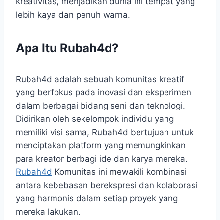
kreativitas, menjadikan dunia ini tempat yang
lebih kaya dan penuh warna.
Apa Itu Rubah4d?
Rubah4d adalah sebuah komunitas kreatif
yang berfokus pada inovasi dan eksperimen
dalam berbagai bidang seni dan teknologi.
Didirikan oleh sekelompok individu yang
memiliki visi sama, Rubah4d bertujuan untuk
menciptakan platform yang memungkinkan
para kreator berbagi ide dan karya mereka.
Rubah4d
Komunitas ini mewakili kombinasi
antara kebebasan berekspresi dan kolaborasi
yang harmonis dalam setiap proyek yang
mereka lakukan.