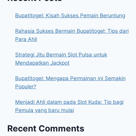
Bupatitogel: Kisah Sukses Pemain Beruntung
Rahasia Sukses Bermain Bupatitogel: Tips dari
Para Ahli
Strategi Jitu Bermain Slot Pulsa untuk
Mendapatkan Jackpot
Bupatitogel: Mengapa Permainan ini Semakin
Populer?
Menjadi Ahli dalam pada Slot Kuda: Tip bagi
Pemula yang baru mulai
Recent Comments