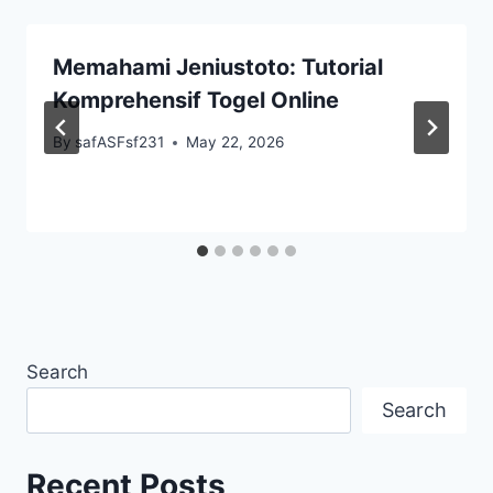
Memahami Jeniustoto: Tutorial
Komprehensif Togel Online
By
safASFsf231
May 22, 2026
Search
Search
Recent Posts