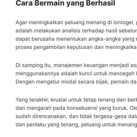
Cara Bermain yang Berhasil
Agar meningkatkan peluang menang di iontogel, p
adalah melakukan analisis terhadap hasil sebel
dapat berusaha menentukan angka-angka yang mem
proses pengambilan keputusan dan meningkatka
Di samping itu, manajemen keuangan menjadi asp
menggunakannya adalah kunci untuk mencegah ke
Dengan mengatur modal secara bijak, pemain dap
Yang terakhir, krusial untuk tetap tenang dan b
dan mengarah pada konsekuensi yang buruk. Oleh
sudah direncanakan, dan tidak tergesa-gesa da
dan perilaku yang tenang, peluang untuk menang