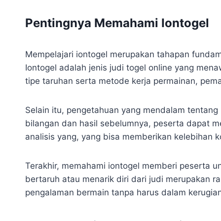
Pentingnya Memahami Iontogel
Mempelajari iontogel merupakan tahapan fundame
Iontogel adalah jenis judi togel online yang m
tipe taruhan serta metode kerja permainan, p
Selain itu, pengetahuan yang mendalam tentang i
bilangan dan hasil sebelumnya, peserta dapat me
analisis yang, yang bisa memberikan kelebihan ko
Terakhir, memahami iontogel memberi peserta un
bertaruh atau menarik diri dari judi merupakan 
pengalaman bermain tanpa harus dalam kerugian