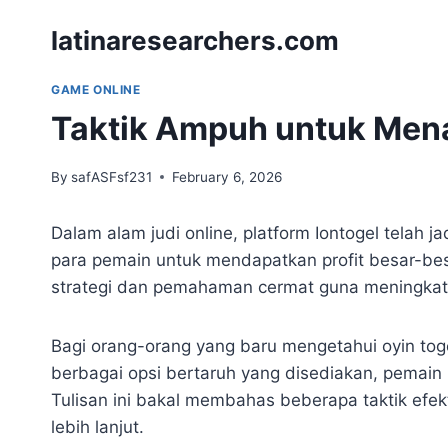
Skip
latinaresearchers.com
to
content
GAME ONLINE
Taktik Ampuh untuk Mena
By
safASFsf231
February 6, 2026
Dalam alam judi online, platform Iontogel telah
para pemain untuk mendapatkan profit besar-bes
strategi dan pemahaman cermat guna meningka
Bagi orang-orang yang baru mengetahui oyin toge
berbagai opsi bertaruh yang disediakan, pemai
Tulisan ini bakal membahas beberapa taktik efe
lebih lanjut.