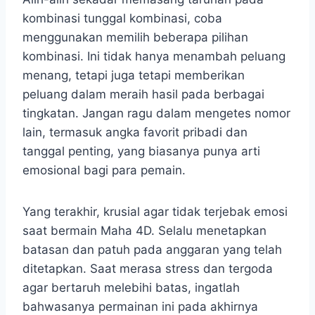
kombinasi tunggal kombinasi, coba
menggunakan memilih beberapa pilihan
kombinasi. Ini tidak hanya menambah peluang
menang, tetapi juga tetapi memberikan
peluang dalam meraih hasil pada berbagai
tingkatan. Jangan ragu dalam mengetes nomor
lain, termasuk angka favorit pribadi dan
tanggal penting, yang biasanya punya arti
emosional bagi para pemain.
Yang terakhir, krusial agar tidak terjebak emosi
saat bermain Maha 4D. Selalu menetapkan
batasan dan patuh pada anggaran yang telah
ditetapkan. Saat merasa stress dan tergoda
agar bertaruh melebihi batas, ingatlah
bahwasanya permainan ini pada akhirnya