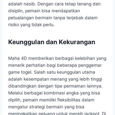
adalah nasib. Dengan cara tetap tenang dan
disiplin, pemain bisa mendapatkan
petualangan bermain tanpa terjebak dalam
risiko yang tidak perlu.
Keunggulan dan Kekurangan
Maha 4D memberikan berbagai kelebihan yang
menarik perhatian bagi beberapa penggemar
game togel. Salah satu keunggulan utama
adalah kesempatan menang yang lebih tinggi
dibandingkan dengan tipe permainan lainnya.
Melalui berbagai kombinasi angka yang bisa
dipilih, pemain memiliki fleksibilitas dalam
mengatur strategi bermain yang bisa
meningkatkan peluang untuk meraih jackpot. Di