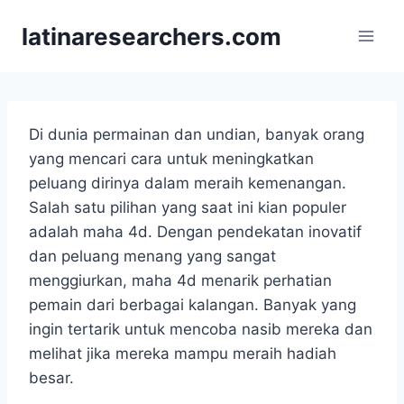
Skip
latinaresearchers.com
to
content
Di dunia permainan dan undian, banyak orang
yang mencari cara untuk meningkatkan
peluang dirinya dalam meraih kemenangan.
Salah satu pilihan yang saat ini kian populer
adalah maha 4d. Dengan pendekatan inovatif
dan peluang menang yang sangat
menggiurkan, maha 4d menarik perhatian
pemain dari berbagai kalangan. Banyak yang
ingin tertarik untuk mencoba nasib mereka dan
melihat jika mereka mampu meraih hadiah
besar.