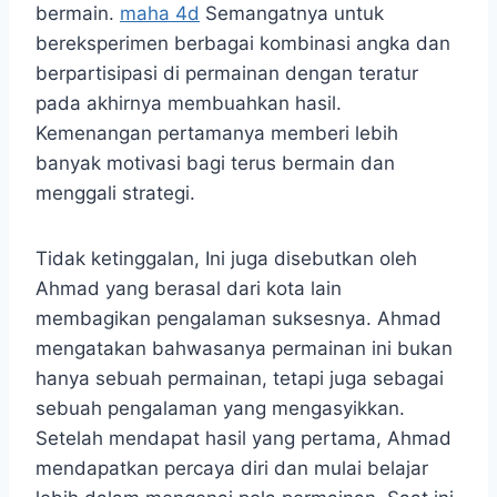
bermain.
maha 4d
Semangatnya untuk
bereksperimen berbagai kombinasi angka dan
berpartisipasi di permainan dengan teratur
pada akhirnya membuahkan hasil.
Kemenangan pertamanya memberi lebih
banyak motivasi bagi terus bermain dan
menggali strategi.
Tidak ketinggalan, Ini juga disebutkan oleh
Ahmad yang berasal dari kota lain
membagikan pengalaman suksesnya. Ahmad
mengatakan bahwasanya permainan ini bukan
hanya sebuah permainan, tetapi juga sebagai
sebuah pengalaman yang mengasyikkan.
Setelah mendapat hasil yang pertama, Ahmad
mendapatkan percaya diri dan mulai belajar