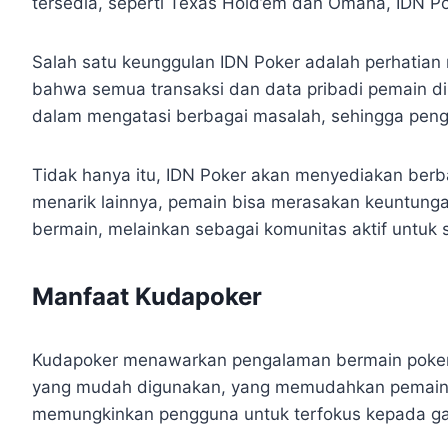
tersedia, seperti Texas Hold’em dan Omaha, IDN Po
Salah satu keunggulan IDN Poker adalah perhatia
bahwa semua transaksi dan data pribadi pemain dil
dalam mengatasi berbagai masalah, sehingga pen
Tidak hanya itu, IDN Poker akan menyediakan berb
menarik lainnya, pemain bisa merasakan keuntungan 
bermain, melainkan sebagai komunitas aktif untuk
Manfaat Kudapoker
Kudapoker menawarkan pengalaman bermain poker 
yang mudah digunakan, yang memudahkan pemain b
memungkinkan pengguna untuk terfokus kepada ga