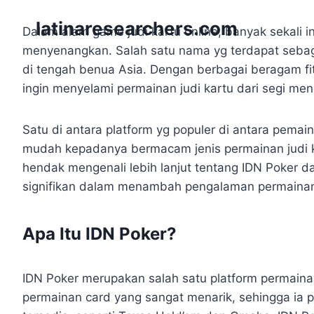
Skip
latinaresearchers.com
to
Dalam alam game judi kartu online, banyak sekali 
content
menyenangkan. Salah satu nama yg terdapat sebaga
di tengah benua Asia. Dengan berbagai beragam fi
ingin menyelami permainan judi kartu dari segi me
Satu di antara platform yg populer di antara pema
mudah kepadanya bermacam jenis permainan judi ka
hendak mengenali lebih lanjut tentang IDN Poker d
signifikan dalam menambah pengalaman permainan j
Apa Itu IDN Poker?
IDN Poker merupakan salah satu platform permainan 
permainan card yang sangat menarik, sehingga ia