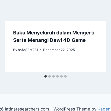
Buku Menyeluruh dalam Mengerti
Serta Menangi Dewi 4D Game
By
safASFsf231
December 22, 2025
6 latinaresearchers.com - WordPress Theme by
Kaden