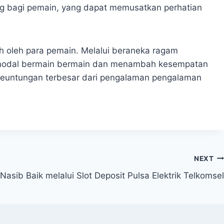
ng bagi pemain, yang dapat memusatkan perhatian
h oleh para pemain. Melalui beraneka ragam
h modal bermain bermain dan menambah kesempatan
 keuntungan terbesar dari pengalaman pengalaman
NEXT
asib Baik melalui Slot Deposit Pulsa Elektrik Telkomsel