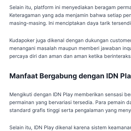
Selain itu, platform ini menyediakan beragam per
Keteragaman yang ada menjamin bahwa setiap pemai
masing-masing. Ini menciptakan daya tarik tersend
Kudapoker juga dikenal dengan dukungan customer 
menangani masalah maupun memberi jawaban inquir
percaya diri dan aman dan aman ketika berinteraksi
Manfaat Bergabung dengan IDN Pl
Mengikuti dengan IDN Play memberikan sensasi berm
permainan yang bervariasi tersedia. Para pemain d
standard grafis tinggi serta pengalaman yang meny
Selain itu, IDN Play dikenal karena sistem keaman