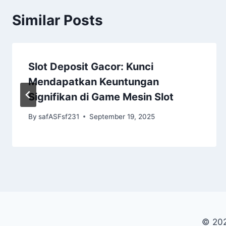
Similar Posts
Slot Deposit Gacor: Kunci
Mendapatkan Keuntungan
Signifikan di Game Mesin Slot
By
safASFsf231
September 19, 2025
© 202