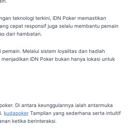
in.
an teknologi terkini, IDN Poker memastikan
yang cepat responsif juga selalu membantu pemain
as dari hambatan.
emain. Melalui sistem loyalitas dan hadiah
ut menjadikan IDN Poker bukan hanya lokasi untuk
ker. Di antara keunggulannya ialah antarmuka
i.
kudapoker
Tampilan yang sederhana serta intuitif
n ketika berinteraksi.