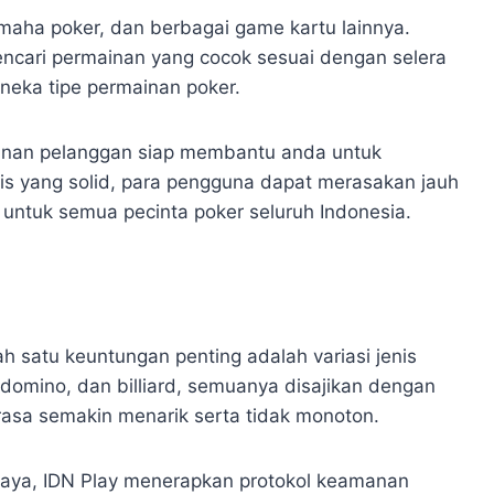
maha poker, dan berbagai game kartu lainnya.
encari permainan yang cocok sesuai dengan selera
neka tipe permainan poker.
ayanan pelanggan siap membantu anda untuk
s yang solid, para pengguna dapat merasakan jauh
l untuk semua pecinta poker seluruh Indonesia.
 satu keuntungan penting adalah variasi jenis
 domino, dan billiard, semuanya disajikan dengan
erasa semakin menarik serta tidak monoton.
rcaya, IDN Play menerapkan protokol keamanan