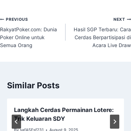
Post
PREVIOUS
NEXT
RakyatPoker.com: Dunia
Hasil SGP Terbaru: Cara
navigation
Poker Online untuk
Cerdas Berpartisipasi di
Semua Orang
Acara Live Draw
Similar Posts
Langkah Cerdas Permainan Lotere:
Trik Keluaran SDY
By
safASFsf231
August 9, 2025