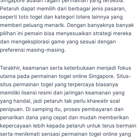
Singapore adalah ragam permainan yang tersedia.
Petaruh dapat memilih dari berbagai jenis pasaran,
seperti toto togel dan kategori lotere lainnya yang
memberi peluang menarik. Dengan banyaknya banyak
pilihan ini pemain bisa menyesuaikan strategi mereka
dan mengeksplorasi game yang sesuai dengan
preferensi masing-masing.
Terakhir, keamanan serta keterbukaan menjadi fokus
utama pada permainan togel online Singapore. Situs-
situs permainan togel yang terpercaya biasanya
memiliki lisensi resmi dan jaringan keamanan yang
yang handal, jadi petaruh tak perlu khawatir soal
penipuan. Di samping itu, proses pembayaran dan
penarikan dana yang cepat dan mudah memberikan
kepercayaan lebih kepada petaruh untuk terus bermain
serta menikmati sensasi permainan togel online yang