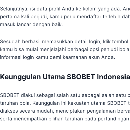
Selanjutnya, isi data profil Anda ke kolom yang ada. 
pertama kali berjudi, kamu perlu mendaftar terlebih 
masuk lancar dengan baik.
Sesudah berhasil memasukkan detail login, klik tombol 
kamu bisa mulai menjelajahi berbagai opsi penjudi bola 
informasi login kamu demi keamanan akun Anda.
Keunggulan Utama SBOBET Indonesia 
SBOBET diakui sebagai salah satu sebagai salah satu 
taruhan bola. Keunggulan ini kekuatan utama SBOBET te
diakses secara mudah, menciptakan pengalaman berva
serta menempatkan pilihan taruhan pada pertandingan 