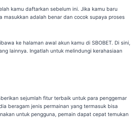
elah kamu daftarkan sebelum ini. Jika kamu baru
Anda masukkan adalah benar dan cocok supaya proses
 dibawa ke halaman awal akun kamu di SBOBET. Di sini,
yang lainnya. Ingatlah untuk melindungi kerahasiaan
berikan sejumlah fitur terbaik untuk para penggemar
edia beragam jenis permainan yang termasuk bisa
unakan untuk pengguna, pemain dapat cepat temukan