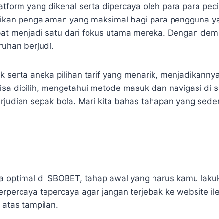
atform yang dikenal serta dipercaya oleh para para peci
rikan pengalaman yang maksimal bagi para pengguna y
pat menjadi satu dari fokus utama mereka. Dengan dem
uhan berjudi.
a aneka pilihan tarif yang menarik, menjadikannya s
isa dipilih, mengetahui metode masuk dan navigasi di
udian sepak bola. Mari kita bahas tahapan yang sed
a optimal di SBOBET, tahap awal yang harus kamu lak
ercaya tepercaya agar jangan terjebak ke website ileg
 atas tampilan.