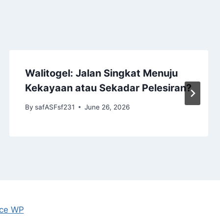
Walitogel: Jalan Singkat Menuju
Kekayaan atau Sekadar Pelesiran?
By
safASFsf231
June 26, 2026
ce WP