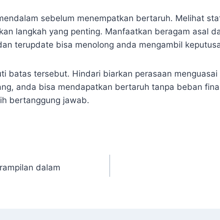
mendalam sebelum menempatkan bertaruh. Melihat statist
an langkah yang penting. Manfaatkan beragam asal da
 dan terupdate bisa menolong anda mengambil keputusan
uti batas tersebut. Hindari biarkan perasaan menguasai 
uang, anda bisa mendapatkan bertaruh tanpa beban fina
ih bertanggung jawab.
rampilan dalam