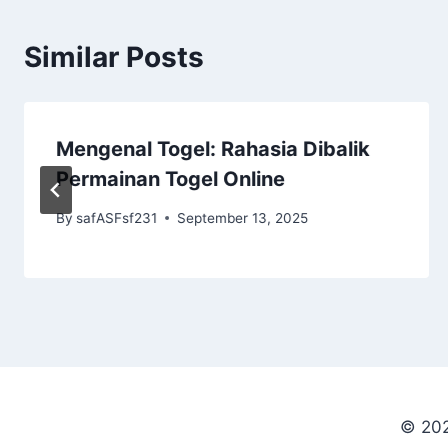
Similar Posts
Mengenal Togel: Rahasia Dibalik
Permainan Togel Online
By
safASFsf231
September 13, 2025
© 202