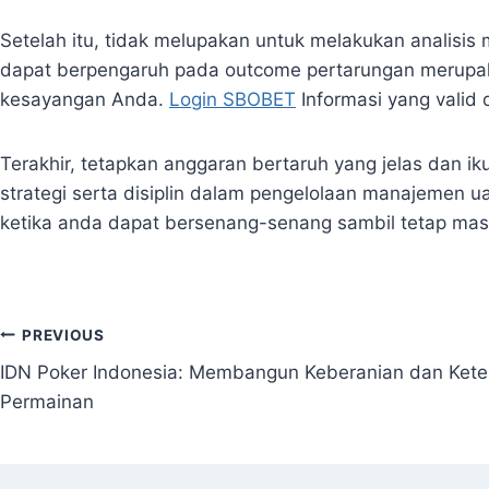
Setelah itu, tidak melupakan untuk melakukan analisis 
dapat berpengaruh pada outcome pertarungan merupak
kesayangan Anda.
Login SBOBET
Informasi yang valid
Terakhir, tetapkan anggaran bertaruh yang jelas dan ik
strategi serta disiplin dalam pengelolaan manajemen 
ketika anda dapat bersenang-senang sambil tetap mas
Post
PREVIOUS
IDN Poker Indonesia: Membangun Keberanian dan Kete
navigation
Permainan