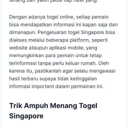
tenang dan yakin pada tiap hasil yang.
Dengan adanya togel online, setiap pemain
bisa mendapatkan informasi ini kapan saja dan
dimanapun. Pengeluaran togel Singapore bisa
diakses melalui beberapa platform, seperti
website ataupun aplikasi mobile, yang
memungkinkan para pemain untuk tetap
terinformasi tanpa perlu keluar rumah. Oleh
karena itu, pastikanlah agar selalu mengawasi
hasil terbaru supaya tidak ketinggalan
informasi important dalam permainan ini.
Trik Ampuh Menang Togel
Singapore