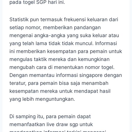
pada togel SGP hari ini.
Statistik pun termasuk frekuensi keluaran dari
setiap nomor, memberikan pandangan
mengenai angka-angka yang suka keluar atau
yang telah lama tidak tidak muncul. Informasi
ini memberikan kesempatan para pemain untuk
mengulas taktik mereka dan kemungkinan
mengubah cara di menentukan nomor togel.
Dengan memantau informasi singapore dengan
teratur, para pemain bisa saja menambah
kesempatan mereka untuk mendapat hasil
yang lebih menguntungkan.
Di samping itu, para pemain dapat
memanfaatkan live draw sgp untuk