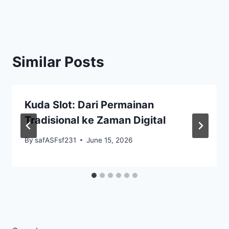
Similar Posts
Kuda Slot: Dari Permainan
Tradisional ke Zaman Digital
By
safASFsf231
June 15, 2026