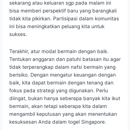
sekarang atau keluaran sgp pada malam ini
bisa memberi perspektif baru yang barangkali
tidak kita pikirkan. Partisipasi dalam komunitas
ini bisa meningkatkan peluang kita untuk
sukses.
Terakhir, atur modal bermain dengan baik.
Tentukan anggaran dan patuhi batasan itu agar
tidak terperangkap dalam nafsi bermain yang
berisiko. Dengan mengatur keuangan dengan
baik, kita dapat bermain dengan tenang dan
fokus pada strategi yang digunakan. Perlu
diingat, bukan hanya seberapa banyak kita ikut
bermain, akan tetapi seberapa kita dalam
mengambil keputusan yang akan menentukan
kesuksesan Anda dalam togel Singapore.