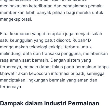
meningkatkan keterlibatan dan pengalaman pemain,
memberikan lebih banyak pilihan bagi mereka untuk
mengeksplorasi.
Fitur keamanan yang diterapkan juga menjadi salah
satu keunggulan yang patut disorot. Rubah4D
menggunakan teknologi enkripsi terbaru untuk
melindungi data dan transaksi pengguna, memberikan
rasa aman saat bermain. Dengan sistem yang
terpercaya, pemain dapat fokus pada permainan tanpa
khawatir akan kebocoran informasi pribadi, sehingga
menciptakan lingkungan bermain yang aman dan
terpercaya.
Dampak dalam Industri Permainan