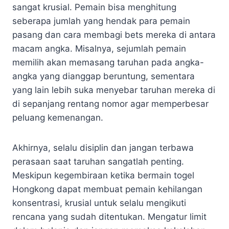
sangat krusial. Pemain bisa menghitung
seberapa jumlah yang hendak para pemain
pasang dan cara membagi bets mereka di antara
macam angka. Misalnya, sejumlah pemain
memilih akan memasang taruhan pada angka-
angka yang dianggap beruntung, sementara
yang lain lebih suka menyebar taruhan mereka di
di sepanjang rentang nomor agar memperbesar
peluang kemenangan.
Akhirnya, selalu disiplin dan jangan terbawa
perasaan saat taruhan sangatlah penting.
Meskipun kegembiraan ketika bermain togel
Hongkong dapat membuat pemain kehilangan
konsentrasi, krusial untuk selalu mengikuti
rencana yang sudah ditentukan. Mengatur limit