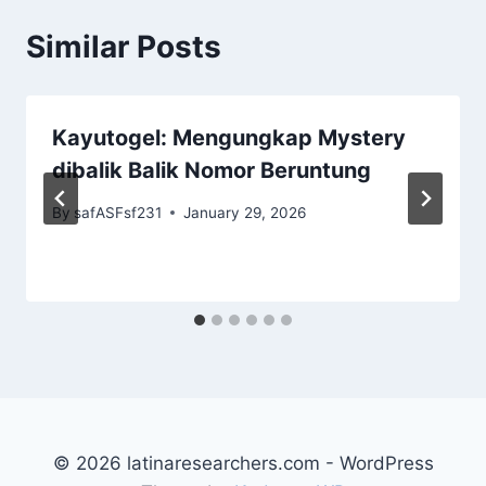
Similar Posts
Kayutogel: Mengungkap Mystery
dibalik Balik Nomor Beruntung
By
safASFsf231
January 29, 2026
© 2026 latinaresearchers.com - WordPress