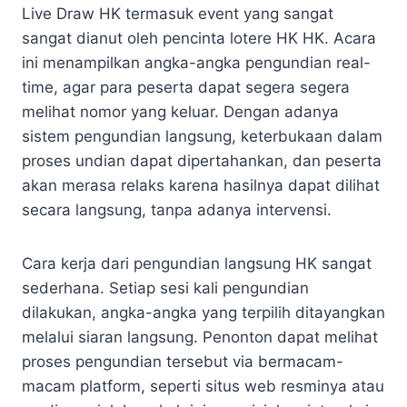
Live Draw HK termasuk event yang sangat
sangat dianut oleh pencinta lotere HK HK. Acara
ini menampilkan angka-angka pengundian real-
time, agar para peserta dapat segera segera
melihat nomor yang keluar. Dengan adanya
sistem pengundian langsung, keterbukaan dalam
proses undian dapat dipertahankan, dan peserta
akan merasa relaks karena hasilnya dapat dilihat
secara langsung, tanpa adanya intervensi.
Cara kerja dari pengundian langsung HK sangat
sederhana. Setiap sesi kali pengundian
dilakukan, angka-angka yang terpilih ditayangkan
melalui siaran langsung. Penonton dapat melihat
proses pengundian tersebut via bermacam-
macam platform, seperti situs web resminya atau