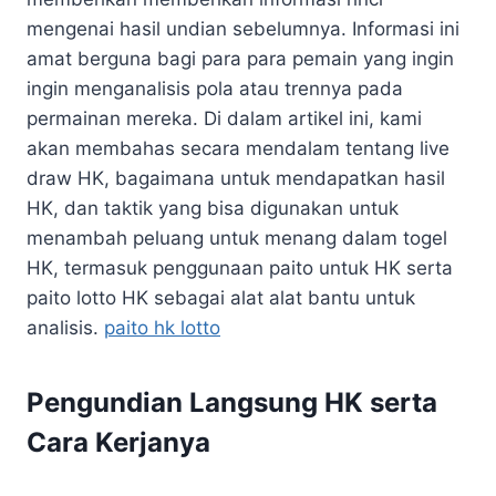
mengenai hasil undian sebelumnya. Informasi ini
amat berguna bagi para para pemain yang ingin
ingin menganalisis pola atau trennya pada
permainan mereka. Di dalam artikel ini, kami
akan membahas secara mendalam tentang live
draw HK, bagaimana untuk mendapatkan hasil
HK, dan taktik yang bisa digunakan untuk
menambah peluang untuk menang dalam togel
HK, termasuk penggunaan paito untuk HK serta
paito lotto HK sebagai alat alat bantu untuk
analisis.
paito hk lotto
Pengundian Langsung HK serta
Cara Kerjanya