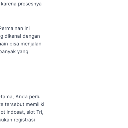
 karena prosesnya
 Permainan ini
ng dikenal dengan
ain bisa menjalani
banyak yang
-tama, Anda perlu
e tersebut memiliki
 Indosat, slot Tri,
ukan registrasi