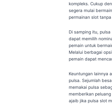
kompleks. Cukup deng
segera mulai bermai
permainan slot tanpa
Di samping itu, pulsa
dapat memilih nomina
pemain untuk bermain
Melalui berbagai opsi 
pemain dapat mencari
Keuntungan lainnya a
pulsa. Sejumlah besa
memakai pulsa sebaga
memberikan peluang 
ajaib jika pulsa slot