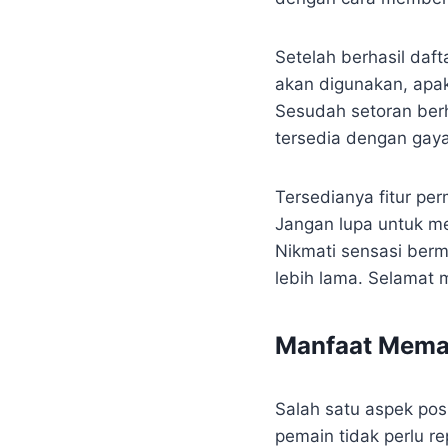
Setelah berhasil daf
akan digunakan, apaka
Sesudah setoran ber
tersedia dengan gaya 
Tersedianya fitur per
Jangan lupa untuk me
Nikmati sensasi berm
lebih lama. Selamat
Manfaat Meman
Salah satu aspek pos
pemain tidak perlu 