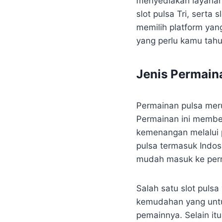
menyediakan layanan i
slot pulsa Tri, serta
memilih platform yan
yang perlu kamu tahu 
Jenis Permaina
Permainan pulsa meru
Permainan ini membe
kemenangan melalui p
pulsa termasuk Indos
mudah masuk ke per
Salah satu slot pulsa
kemudahan yang untu
pemainnya. Selain it