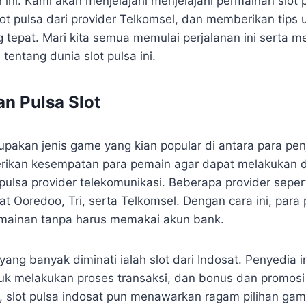
ni. Kami akan menjelajahi menjelajahi permainan slot p
 slot pulsa dari provider Telkomsel, dan memberikan tip
g tepat. Mari kita semua memulai perjalanan ini serta 
tentang dunia slot pulsa ini.
n Pulsa Slot
pakan jenis game yang kian popular di antara para penj
rikan kesempatan para pemain agar dapat melakukan d
ulsa provider telekomunikasi. Beberapa provider seper
at Ooredoo, Tri, serta Telkomsel. Dengan cara ini, par
mainan tanpa harus memakai akun bank.
 yang banyak diminati ialah slot dari Indosat. Penyedia
k melakukan proses transaksi, dan bonus dan promosi
u, slot pulsa indosat pun menawarkan ragam pilihan gam