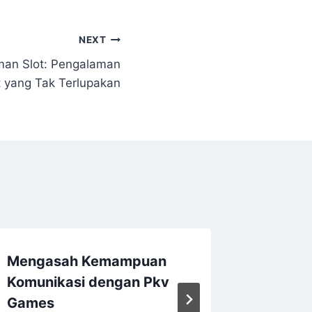
NEXT
an Slot: Pengalaman
t yang Tak Terlupakan
Mengasah Kemampuan
Evolusi
Komunikasi dengan Pkv
Melalu
Games
By
safASFs