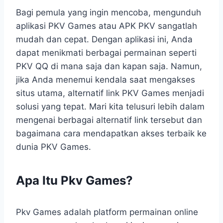
Bagi pemula yang ingin mencoba, mengunduh
aplikasi PKV Games atau APK PKV sangatlah
mudah dan cepat. Dengan aplikasi ini, Anda
dapat menikmati berbagai permainan seperti
PKV QQ di mana saja dan kapan saja. Namun,
jika Anda menemui kendala saat mengakses
situs utama, alternatif link PKV Games menjadi
solusi yang tepat. Mari kita telusuri lebih dalam
mengenai berbagai alternatif link tersebut dan
bagaimana cara mendapatkan akses terbaik ke
dunia PKV Games.
Apa Itu Pkv Games?
Pkv Games adalah platform permainan online