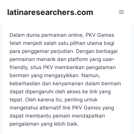
Skip
latinaresearchers.com
to
content
Dalam dunia permainan online, PKV Games
telah menjadi salah satu pilihan utama bagi
para penggemar perjudian. Dengan berbagai
permainan menarik dan platform yang user-
friendly, situs PKV memberikan pengalaman
bermain yang mengasyikkan. Namun,
keberhasilan dan kenyamanan dalam bermain
dapat dipengaruhi oleh akses ke link yang
tepat. Oleh karena itu, penting untuk
mengetahui alternatif link PKV Games yang
dapat membantu pemain mendapatkan
pengalaman yang lebih baik.