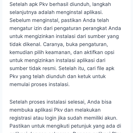
Setelah apk Pkv berhasil diunduh, langkah
selanjutnya adalah menginstal aplikasi.
Sebelum menginstal, pastikan Anda telah
mengatur izin dari pengaturan perangkat Anda
untuk mengizinkan instalasi dari sumber yang
tidak dikenal. Caranya, buka pengaturan,
kemudian pilih keamanan, dan aktifkan opsi
untuk mengizinkan instalasi aplikasi dari
sumber tidak resmi. Setelah itu, cari file apk
Pkv yang telah diunduh dan ketuk untuk
memulai proses instalasi.
Setelah proses instalasi selesai, Anda bisa
membuka aplikasi Pkv dan melakukan
registrasi atau login jika sudah memiliki akun.
Pastikan untuk mengikuti petunjuk yang ada di