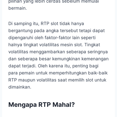
pilihan yang lebih cerdas sebelum memulai
bermain.
Di samping itu, RTP slot tidak hanya
bergantung pada angka tersebut tetapi dapat
dipengaruhi oleh faktor-faktor lain seperti
halnya tingkat volatilitas mesin slot. Tingkat
volatilitas menggambarkan seberapa seringnya
dan seberapa besar kemungkinan kemenangan
dapat terjadi. Oleh karena itu, penting bagi
para pemain untuk memperhitungkan baik-baik
RTP maupun volatilitas saat memilih slot untuk
dimainkan.
Mengapa RTP Mahal?