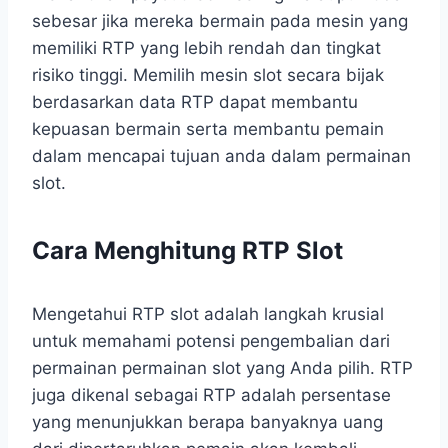
sebesar jika mereka bermain pada mesin yang
memiliki RTP yang lebih rendah dan tingkat
risiko tinggi. Memilih mesin slot secara bijak
berdasarkan data RTP dapat membantu
kepuasan bermain serta membantu pemain
dalam mencapai tujuan anda dalam permainan
slot.
Cara Menghitung RTP Slot
Mengetahui RTP slot adalah langkah krusial
untuk memahami potensi pengembalian dari
permainan permainan slot yang Anda pilih. RTP
juga dikenal sebagai RTP adalah persentase
yang menunjukkan berapa banyaknya uang