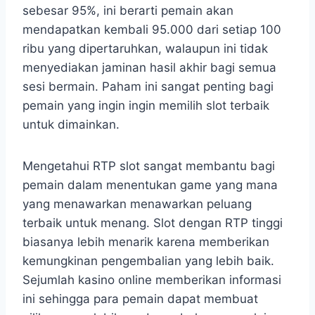
sebesar 95%, ini berarti pemain akan
mendapatkan kembali 95.000 dari setiap 100
ribu yang dipertaruhkan, walaupun ini tidak
menyediakan jaminan hasil akhir bagi semua
sesi bermain. Paham ini sangat penting bagi
pemain yang ingin ingin memilih slot terbaik
untuk dimainkan.
Mengetahui RTP slot sangat membantu bagi
pemain dalam menentukan game yang mana
yang menawarkan menawarkan peluang
terbaik untuk menang. Slot dengan RTP tinggi
biasanya lebih menarik karena memberikan
kemungkinan pengembalian yang lebih baik.
Sejumlah kasino online memberikan informasi
ini sehingga para pemain dapat membuat