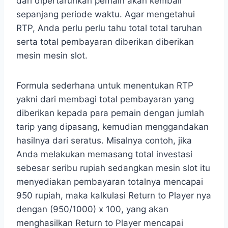
dari dipertaruhkan pemain akan kembali
sepanjang periode waktu. Agar mengetahui
RTP, Anda perlu perlu tahu total total taruhan
serta total pembayaran diberikan diberikan
mesin mesin slot.
Formula sederhana untuk menentukan RTP
yakni dari membagi total pembayaran yang
diberikan kepada para pemain dengan jumlah
tarip yang dipasang, kemudian menggandakan
hasilnya dari seratus. Misalnya contoh, jika
Anda melakukan memasang total investasi
sebesar seribu rupiah sedangkan mesin slot itu
menyediakan pembayaran totalnya mencapai
950 rupiah, maka kalkulasi Return to Player nya
dengan (950/1000) x 100, yang akan
menghasilkan Return to Player mencapai