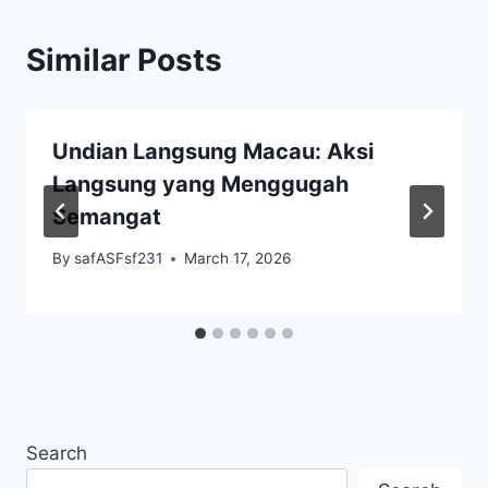
Similar Posts
Undian Langsung Macau: Aksi
Langsung yang Menggugah
Semangat
By
safASFsf231
March 17, 2026
Search