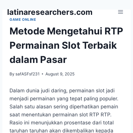
Skip
latinaresearchers.com
to
content
GAME ONLINE
Metode Mengetahui RTP
Permainan Slot Terbaik
dalam Pasar
By
safASFsf231
August 9, 2025
Dalam dunia judi daring, permainan slot jadi
menjadi permainan yang tepat paling populer.
Salah satu alasan sering diperhatikan pemain
saat menentukan permainan slot RTP RTP.
Rasio ini menunjukkan prosentase dari total
taruhan taruhan akan dikembalikan kepada