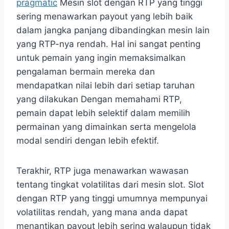
pragmatic
Mesin slot dengan RTP yang tinggi
sering menawarkan payout yang lebih baik
dalam jangka panjang dibandingkan mesin lain
yang RTP-nya rendah. Hal ini sangat penting
untuk pemain yang ingin memaksimalkan
pengalaman bermain mereka dan
mendapatkan nilai lebih dari setiap taruhan
yang dilakukan Dengan memahami RTP,
pemain dapat lebih selektif dalam memilih
permainan yang dimainkan serta mengelola
modal sendiri dengan lebih efektif.
Terakhir, RTP juga menawarkan wawasan
tentang tingkat volatilitas dari mesin slot. Slot
dengan RTP yang tinggi umumnya mempunyai
volatilitas rendah, yang mana anda dapat
menantikan payout lebih sering walaupun tidak