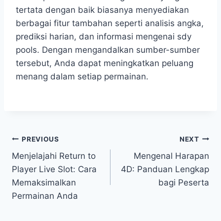
tertata dengan baik biasanya menyediakan
berbagai fitur tambahan seperti analisis angka,
prediksi harian, dan informasi mengenai sdy
pools. Dengan mengandalkan sumber-sumber
tersebut, Anda dapat meningkatkan peluang
menang dalam setiap permainan.
Post
PREVIOUS
NEXT
Menjelajahi Return to
Mengenal Harapan
navigation
Player Live Slot: Cara
4D: Panduan Lengkap
Memaksimalkan
bagi Peserta
Permainan Anda