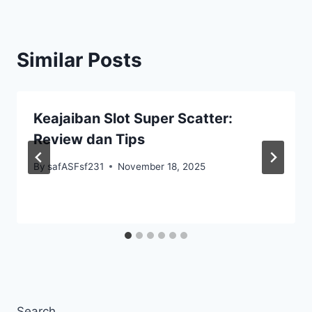
Similar Posts
Keajaiban Slot Super Scatter:
Review dan Tips
By
safASFsf231
November 18, 2025
Search