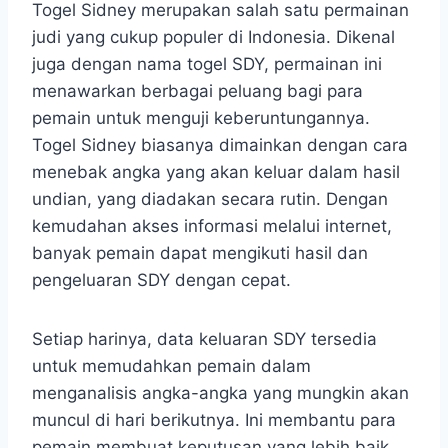
Togel Sidney merupakan salah satu permainan
judi yang cukup populer di Indonesia. Dikenal
juga dengan nama togel SDY, permainan ini
menawarkan berbagai peluang bagi para
pemain untuk menguji keberuntungannya.
Togel Sidney biasanya dimainkan dengan cara
menebak angka yang akan keluar dalam hasil
undian, yang diadakan secara rutin. Dengan
kemudahan akses informasi melalui internet,
banyak pemain dapat mengikuti hasil dan
pengeluaran SDY dengan cepat.
Setiap harinya, data keluaran SDY tersedia
untuk memudahkan pemain dalam
menganalisis angka-angka yang mungkin akan
muncul di hari berikutnya. Ini membantu para
pemain membuat keputusan yang lebih baik