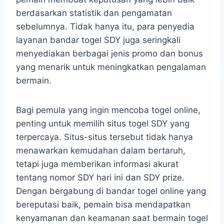
berdasarkan statistik dan pengamatan
sebelumnya. Tidak hanya itu, para penyedia
layanan bandar togel SDY juga seringkali
menyediakan berbagai jenis promo dan bonus
yang menarik untuk meningkatkan pengalaman
bermain.
Bagi pemula yang ingin mencoba togel online,
penting untuk memilih situs togel SDY yang
terpercaya. Situs-situs tersebut tidak hanya
menawarkan kemudahan dalam bertaruh,
tetapi juga memberikan informasi akurat
tentang nomor SDY hari ini dan SDY prize.
Dengan bergabung di bandar togel online yang
bereputasi baik, pemain bisa mendapatkan
kenyamanan dan keamanan saat bermain togel