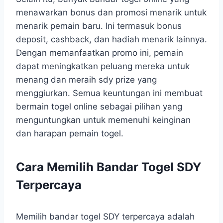
menawarkan bonus dan promosi menarik untuk
menarik pemain baru. Ini termasuk bonus
deposit, cashback, dan hadiah menarik lainnya.
Dengan memanfaatkan promo ini, pemain
dapat meningkatkan peluang mereka untuk
menang dan meraih sdy prize yang
menggiurkan. Semua keuntungan ini membuat
bermain togel online sebagai pilihan yang
menguntungkan untuk memenuhi keinginan
dan harapan pemain togel.
Cara Memilih Bandar Togel SDY
Terpercaya
Memilih bandar togel SDY terpercaya adalah