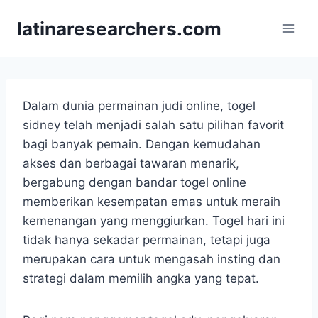
Skip
latinaresearchers.com
to
content
Dalam dunia permainan judi online, togel
sidney telah menjadi salah satu pilihan favorit
bagi banyak pemain. Dengan kemudahan
akses dan berbagai tawaran menarik,
bergabung dengan bandar togel online
memberikan kesempatan emas untuk meraih
kemenangan yang menggiurkan. Togel hari ini
tidak hanya sekadar permainan, tetapi juga
merupakan cara untuk mengasah insting dan
strategi dalam memilih angka yang tepat.