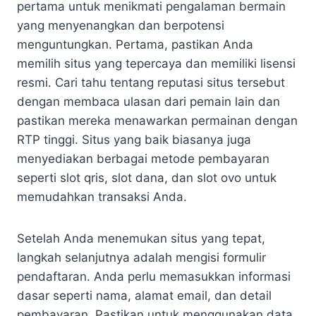
pertama untuk menikmati pengalaman bermain
yang menyenangkan dan berpotensi
menguntungkan. Pertama, pastikan Anda
memilih situs yang tepercaya dan memiliki lisensi
resmi. Cari tahu tentang reputasi situs tersebut
dengan membaca ulasan dari pemain lain dan
pastikan mereka menawarkan permainan dengan
RTP tinggi. Situs yang baik biasanya juga
menyediakan berbagai metode pembayaran
seperti slot qris, slot dana, dan slot ovo untuk
memudahkan transaksi Anda.
Setelah Anda menemukan situs yang tepat,
langkah selanjutnya adalah mengisi formulir
pendaftaran. Anda perlu memasukkan informasi
dasar seperti nama, alamat email, dan detail
pembayaran. Pastikan untuk menggunakan data