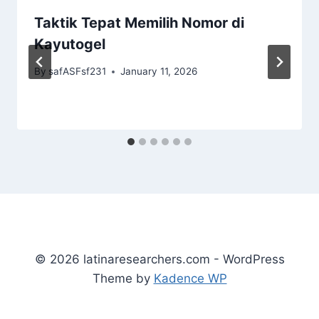
Taktik Tepat Memilih Nomor di
Kayutogel
By
safASFsf231
January 11, 2026
© 2026 latinaresearchers.com - WordPress
Theme by
Kadence WP