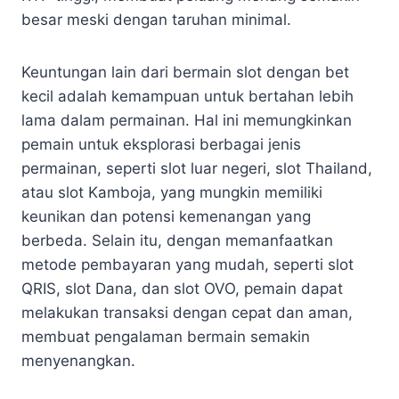
besar meski dengan taruhan minimal.
Keuntungan lain dari bermain slot dengan bet
kecil adalah kemampuan untuk bertahan lebih
lama dalam permainan. Hal ini memungkinkan
pemain untuk eksplorasi berbagai jenis
permainan, seperti slot luar negeri, slot Thailand,
atau slot Kamboja, yang mungkin memiliki
keunikan dan potensi kemenangan yang
berbeda. Selain itu, dengan memanfaatkan
metode pembayaran yang mudah, seperti slot
QRIS, slot Dana, dan slot OVO, pemain dapat
melakukan transaksi dengan cepat dan aman,
membuat pengalaman bermain semakin
menyenangkan.