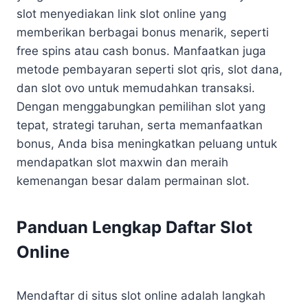
slot menyediakan link slot online yang
memberikan berbagai bonus menarik, seperti
free spins atau cash bonus. Manfaatkan juga
metode pembayaran seperti slot qris, slot dana,
dan slot ovo untuk memudahkan transaksi.
Dengan menggabungkan pemilihan slot yang
tepat, strategi taruhan, serta memanfaatkan
bonus, Anda bisa meningkatkan peluang untuk
mendapatkan slot maxwin dan meraih
kemenangan besar dalam permainan slot.
Panduan Lengkap Daftar Slot
Online
Mendaftar di situs slot online adalah langkah