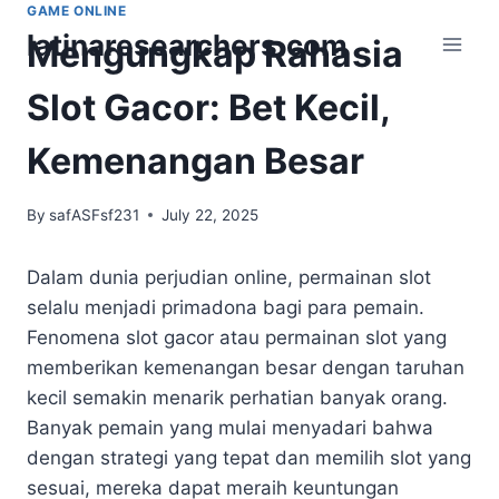
Skip
GAME ONLINE
latinaresearchers.com
Mengungkap Rahasia
to
content
Slot Gacor: Bet Kecil,
Kemenangan Besar
By
safASFsf231
July 22, 2025
Dalam dunia perjudian online, permainan slot
selalu menjadi primadona bagi para pemain.
Fenomena slot gacor atau permainan slot yang
memberikan kemenangan besar dengan taruhan
kecil semakin menarik perhatian banyak orang.
Banyak pemain yang mulai menyadari bahwa
dengan strategi yang tepat dan memilih slot yang
sesuai, mereka dapat meraih keuntungan