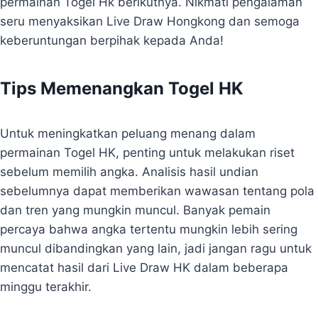
permainan Togel Hk berikutnya. Nikmati pengalaman
seru menyaksikan Live Draw Hongkong dan semoga
keberuntungan berpihak kepada Anda!
Tips Memenangkan Togel HK
Untuk meningkatkan peluang menang dalam
permainan Togel HK, penting untuk melakukan riset
sebelum memilih angka. Analisis hasil undian
sebelumnya dapat memberikan wawasan tentang pola
dan tren yang mungkin muncul. Banyak pemain
percaya bahwa angka tertentu mungkin lebih sering
muncul dibandingkan yang lain, jadi jangan ragu untuk
mencatat hasil dari Live Draw HK dalam beberapa
minggu terakhir.