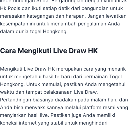
keberuntungan Anda. Bergabunglah dengan komunitas
Hk Pools dan ikuti setiap detik dari pengundian untuk
merasakan ketegangan dan harapan. Jangan lewatkan
kesempatan ini untuk menambah pengalaman Anda
dalam dunia togel Hongkong.
Cara Mengikuti Live Draw HK
Mengikuti Live Draw HK merupakan cara yang menarik
untuk mengetahui hasil terbaru dari permainan Togel
Hongkong. Untuk memulai, pastikan Anda mengetahui
waktu dan tempat pelaksanaan Live Draw.
Pertandingan biasanya diadakan pada malam hari, dan
Anda bisa menyaksikannya melalui platform resmi yang
menyiarkan hasil live. Pastikan juga Anda memiliki
koneksi internet yang stabil untuk menghindari