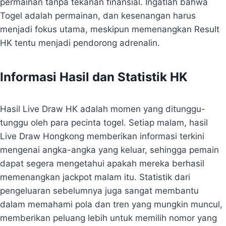
permainan tanpa tekanan finansial. Ingatlah bahwa
Togel adalah permainan, dan kesenangan harus
menjadi fokus utama, meskipun memenangkan Result
HK tentu menjadi pendorong adrenalin.
Informasi Hasil dan Statistik HK
Hasil Live Draw HK adalah momen yang ditunggu-
tunggu oleh para pecinta togel. Setiap malam, hasil
Live Draw Hongkong memberikan informasi terkini
mengenai angka-angka yang keluar, sehingga pemain
dapat segera mengetahui apakah mereka berhasil
memenangkan jackpot malam itu. Statistik dari
pengeluaran sebelumnya juga sangat membantu
dalam memahami pola dan tren yang mungkin muncul,
memberikan peluang lebih untuk memilih nomor yang