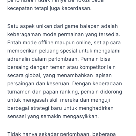
perlombaan tidak hanya berfokus pada
kecepatan tetapi juga kecerdasan.
Satu aspek unikan dari game balapan adalah
keberagaman mode permainan yang tersedia.
Entah mode offline maupun online, setiap cara
memberikan peluang spesial untuk mengalami
adrenalin dalam perlombaan. Pemain bisa
bersaing dengan teman atau kompetitor lain
secara global, yang menambahkan lapisan
persaingan dan keseruan. Dengan keberadaan
turnamen dan papan ranking, pemain didorong
untuk mengasah skill mereka dan menguji
berbagai strategi baru untuk menghadirkan
sensasi yang semakin mengasyikkan.
Tidak hanya sekadar perlombaan, beberapa