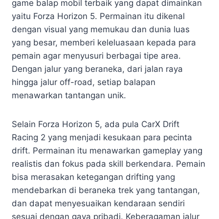
game balap mobil terbaik yang dapat dimainkan
yaitu Forza Horizon 5. Permainan itu dikenal
dengan visual yang memukau dan dunia luas
yang besar, memberi keleluasaan kepada para
pemain agar menyusuri berbagai tipe area.
Dengan jalur yang beraneka, dari jalan raya
hingga jalur off-road, setiap balapan
menawarkan tantangan unik.
Selain Forza Horizon 5, ada pula CarX Drift
Racing 2 yang menjadi kesukaan para pecinta
drift. Permainan itu menawarkan gameplay yang
realistis dan fokus pada skill berkendara. Pemain
bisa merasakan ketegangan drifting yang
mendebarkan di beraneka trek yang tantangan,
dan dapat menyesuaikan kendaraan sendiri
sesuai dengan gaya pribadi. Keberagaman jalur