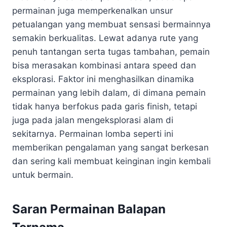
permainan juga memperkenalkan unsur
petualangan yang membuat sensasi bermainnya
semakin berkualitas. Lewat adanya rute yang
penuh tantangan serta tugas tambahan, pemain
bisa merasakan kombinasi antara speed dan
eksplorasi. Faktor ini menghasilkan dinamika
permainan yang lebih dalam, di dimana pemain
tidak hanya berfokus pada garis finish, tetapi
juga pada jalan mengeksplorasi alam di
sekitarnya. Permainan lomba seperti ini
memberikan pengalaman yang sangat berkesan
dan sering kali membuat keinginan ingin kembali
untuk bermain.
Saran Permainan Balapan