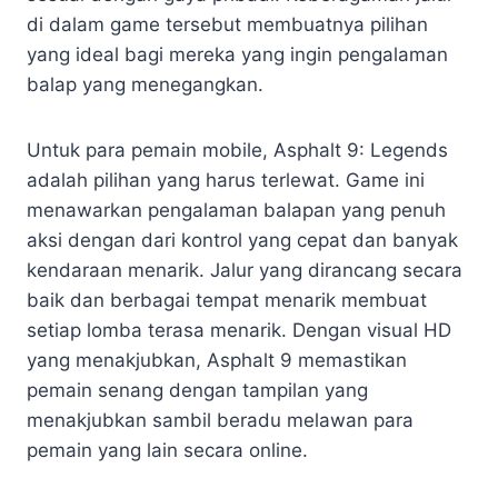
di dalam game tersebut membuatnya pilihan
yang ideal bagi mereka yang ingin pengalaman
balap yang menegangkan.
Untuk para pemain mobile, Asphalt 9: Legends
adalah pilihan yang harus terlewat. Game ini
menawarkan pengalaman balapan yang penuh
aksi dengan dari kontrol yang cepat dan banyak
kendaraan menarik. Jalur yang dirancang secara
baik dan berbagai tempat menarik membuat
setiap lomba terasa menarik. Dengan visual HD
yang menakjubkan, Asphalt 9 memastikan
pemain senang dengan tampilan yang
menakjubkan sambil beradu melawan para
pemain yang lain secara online.