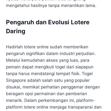
mengetahui hasilnya tanpa menantikan lama.
Pengaruh dan Evolusi Lotere
Daring
Hadirlah lotere online sudah memberikan
pengaruh signifikan dalam industri perjudian.
Melalui kemudahan akses yang luas, para
pemain dapat mengikuti togel dari siapapun
tanpa harus mendatangi tempat fisik. Togel
Singapore adalah salah satu yang populer
disukai, memikat perhatian penggemar dengan
beragam opsi permainan dan pemberian
menarik. Dalam perkembangan ini, platform-
platform lotere online menjaga transparansi dan