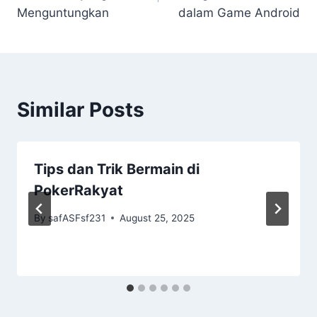
Menguntungkan
dalam Game Android
Similar Posts
Tips dan Trik Bermain di
PokerRakyat
By
safASFsf231
August 25, 2025