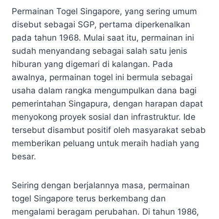
Permainan Togel Singapore, yang sering umum
disebut sebagai SGP, pertama diperkenalkan
pada tahun 1968. Mulai saat itu, permainan ini
sudah menyandang sebagai salah satu jenis
hiburan yang digemari di kalangan. Pada
awalnya, permainan togel ini bermula sebagai
usaha dalam rangka mengumpulkan dana bagi
pemerintahan Singapura, dengan harapan dapat
menyokong proyek sosial dan infrastruktur. Ide
tersebut disambut positif oleh masyarakat sebab
memberikan peluang untuk meraih hadiah yang
besar.
Seiring dengan berjalannya masa, permainan
togel Singapore terus berkembang dan
mengalami beragam perubahan. Di tahun 1986,