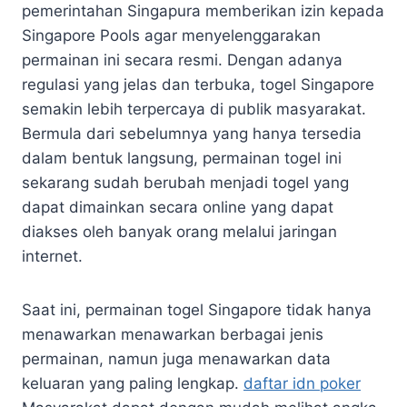
pemerintahan Singapura memberikan izin kepada
Singapore Pools agar menyelenggarakan
permainan ini secara resmi. Dengan adanya
regulasi yang jelas dan terbuka, togel Singapore
semakin lebih terpercaya di publik masyarakat.
Bermula dari sebelumnya yang hanya tersedia
dalam bentuk langsung, permainan togel ini
sekarang sudah berubah menjadi togel yang
dapat dimainkan secara online yang dapat
diakses oleh banyak orang melalui jaringan
internet.
Saat ini, permainan togel Singapore tidak hanya
menawarkan menawarkan berbagai jenis
permainan, namun juga menawarkan data
keluaran yang paling lengkap.
daftar idn poker